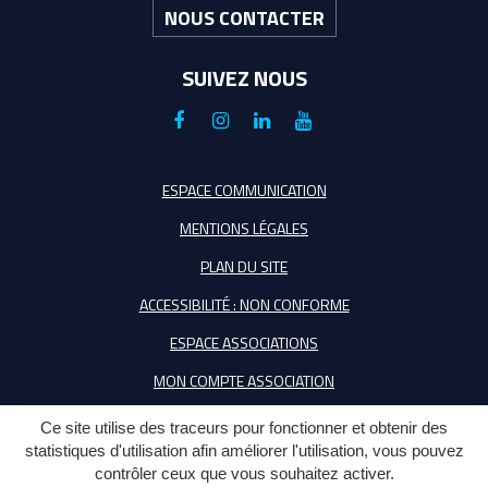
NOUS CONTACTER
SUIVEZ NOUS
Lien
Lien
Lien
Lien
vers
vers
vers
vers
le
le
le
la
ESPACE COMMUNICATION
compte
compte
compte
chaîne
MENTIONS LÉGALES
Facebook
Instagram
Linkedin
Youtube
PLAN DU SITE
ACCESSIBILITÉ : NON CONFORME
ESPACE ASSOCIATIONS
MON COMPTE ASSOCIATION
Ce site utilise des traceurs pour fonctionner et obtenir des
statistiques d'utilisation afin améliorer l'utilisation, vous pouvez
contrôler ceux que vous souhaitez activer.