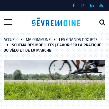
Gestion des traceurs
Lien
Lien
Lien
Lien
vers
vers
vers
vers
le
le
le
la
A
Aller
compte
compte
compte
chaî
à
Facebook
Instagram
Linkedin
Yout
à
l
ACCUEIL
MA COMMUNE
LES GRANDS PROJETS
la
r
SCHÉMA DES MOBILITÉS | FAVORISER LA PRATIQUE
navigation
DU VÉLO ET DE LA MARCHE