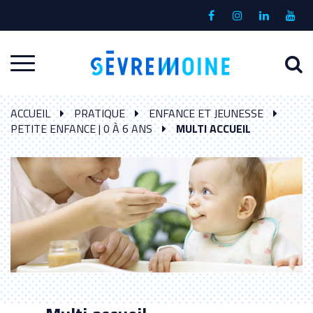
Gestion des traceurs
Lien
Lien
Lien
Lien
vers
vers
vers
vers
le
le
le
la
A
Aller
compte
compte
compte
chaî
à
Facebook
Instagram
Linkedin
Yout
à
l
ACCUEIL
PRATIQUE
ENFANCE ET JEUNESSE
la
r
PETITE ENFANCE | 0 À 6 ANS
MULTI ACCUEIL
navigation