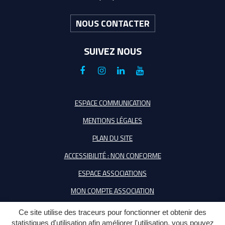
NOUS CONTACTER
SUIVEZ NOUS
Lien
Lien
Lien
Lien
vers
vers
vers
vers
le
le
le
la
ESPACE COMMUNICATION
compte
compte
compte
chaîne
MENTIONS LÉGALES
Facebook
Instagram
Linkedin
Youtube
PLAN DU SITE
ACCESSIBILITÉ : NON CONFORME
ESPACE ASSOCIATIONS
MON COMPTE ASSOCIATION
Ce site utilise des traceurs pour fonctionner et obtenir des
statistiques d'utilisation afin améliorer l'utilisation, vous pouvez