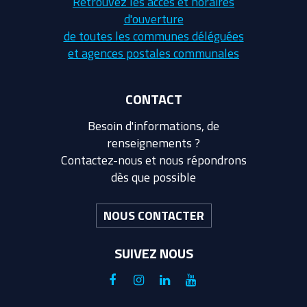
Retrouvez les accès et horaires
d'ouverture
de toutes les communes déléguées
et agences postales communales
CONTACT
Besoin d'informations, de
renseignements ?
Contactez-nous et nous répondrons
dès que possible
NOUS CONTACTER
SUIVEZ NOUS
Lien
Lien
Lien
Lien
vers
vers
vers
vers