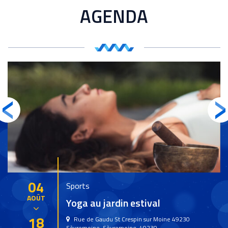
AGENDA
04
Du
Sports
AOÛT
Yoga au jardin estival
au
18
Rue de Gaudu St Crespin sur Moine 49230
Sèvremoine, Sèvremoine, 49230,