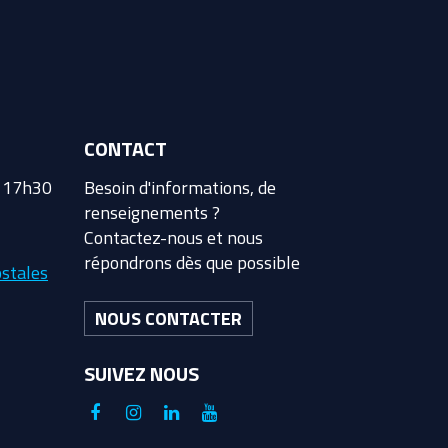
CONTACT
à 17h30
Besoin d'informations, de
renseignements ?
Contactez-nous et nous
répondrons dès que possible
stales
NOUS CONTACTER
SUIVEZ NOUS
Lien
Lien
Lien
Lien