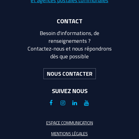
et agences postales communales
CONTACT
Besoin d'informations, de
renseignements ?
Contactez-nous et nous répondrons
dès que possible
NOUS CONTACTER
SUIVEZ NOUS
Lien
Lien
Lien
Lien
vers
vers
vers
vers
le
le
le
la
ESPACE COMMUNICATION
compte
compte
compte
chaîne
MENTIONS LÉGALES
Facebook
Instagram
Linkedin
Youtube