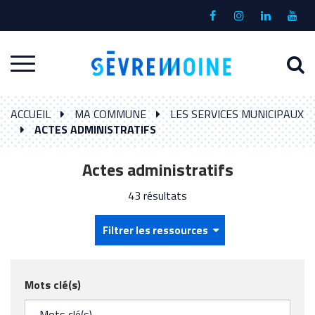
Gestion des traceurs
Lien
Lien
Lien
Lien
vers
vers
vers
vers
le
le
le
la
A
Aller
compte
compte
compte
chaî
à
Facebook
Instagram
Linkedin
Yout
à
l
ACCUEIL
MA COMMUNE
LES SERVICES MUNICIPAUX
la
r
ACTES ADMINISTRATIFS
navigation
Actes administratifs
43 résultats
Filtrer les ressources
Mots clé(s)