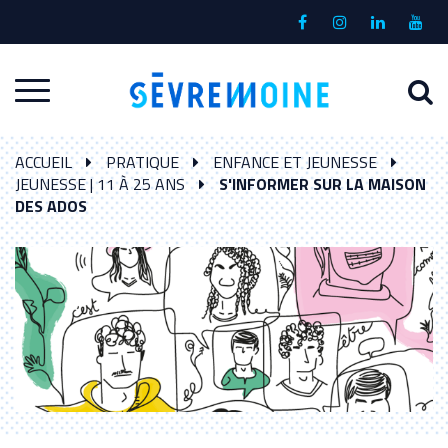
Gestion des traceurs
Lien
Lien
Lien
Lien
vers
vers
vers
vers
le
le
le
la
A
Aller
compte
compte
compte
chaî
à
Facebook
Instagram
Linkedin
Yout
à
l
ACCUEIL
PRATIQUE
ENFANCE ET JEUNESSE
la
r
JEUNESSE | 11 À 25 ANS
S'INFORMER SUR LA MAISON
navigation
DES ADOS