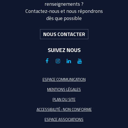
renseignements ?
Contactez-nous et nous répondrons
dès que possible
NOUS CONTACTER
SUIVEZ NOUS
Lien
Lien
Lien
Lien
vers
vers
vers
vers
le
le
le
la
ESPACE COMMUNICATION
compte
compte
compte
chaîne
MENTIONS LÉGALES
Facebook
Instagram
Linkedin
Youtube
PLAN DU SITE
ACCESSIBILITÉ : NON CONFORME
ESPACE ASSOCIATIONS