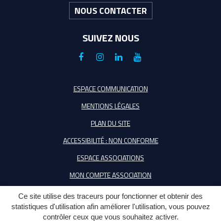
NOUS CONTACTER
SUIVEZ NOUS
Lien
Lien
Lien
Lien
vers
vers
vers
vers
le
le
le
la
ESPACE COMMUNICATION
compte
compte
compte
chaîne
MENTIONS LÉGALES
Facebook
Instagram
Linkedin
Youtube
PLAN DU SITE
ACCESSIBILITÉ : NON CONFORME
ESPACE ASSOCIATIONS
MON COMPTE ASSOCIATION
Ce site utilise des traceurs pour fonctionner et obtenir des
statistiques d'utilisation afin améliorer l'utilisation, vous pouvez
contrôler ceux que vous souhaitez activer.