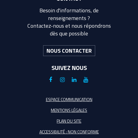
Besoin d'informations, de
renseignements ?
Contactez-nous et nous répondrons
dès que possible
NOUS CONTACTER
SUIVEZ NOUS
Lien
Lien
Lien
Lien
vers
vers
vers
vers
le
le
le
la
ESPACE COMMUNICATION
compte
compte
compte
chaîne
MENTIONS LÉGALES
Facebook
Instagram
Linkedin
Youtube
PLAN DU SITE
ACCESSIBILITÉ : NON CONFORME