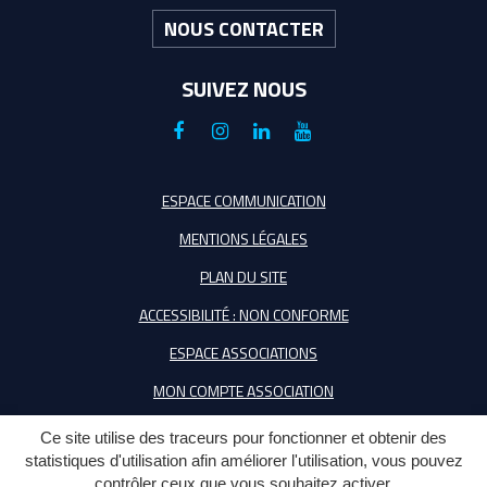
NOUS CONTACTER
SUIVEZ NOUS
Lien
Lien
Lien
Lien
vers
vers
vers
vers
le
le
le
la
ESPACE COMMUNICATION
compte
compte
compte
chaîne
MENTIONS LÉGALES
Facebook
Instagram
Linkedin
Youtube
PLAN DU SITE
ACCESSIBILITÉ : NON CONFORME
ESPACE ASSOCIATIONS
MON COMPTE ASSOCIATION
Ce site utilise des traceurs pour fonctionner et obtenir des
statistiques d'utilisation afin améliorer l'utilisation, vous pouvez
contrôler ceux que vous souhaitez activer.