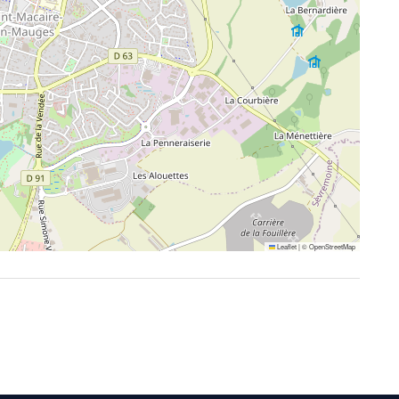
Leaflet
|
©
OpenStreetMap