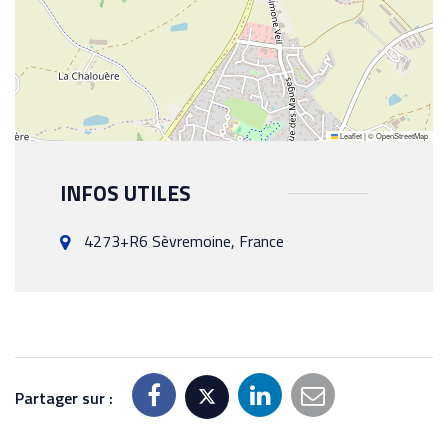
Leaflet
|
©
OpenStreetMap
INFOS UTILES
4273+R6 Sèvremoine, France
Partager sur :