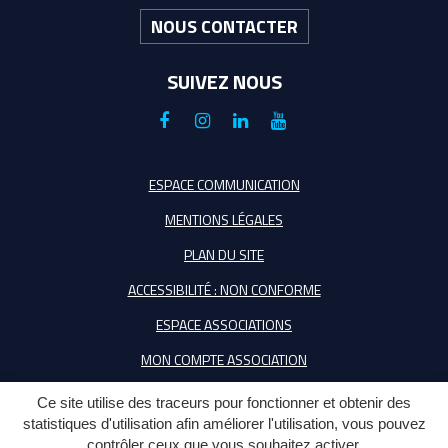
NOUS CONTACTER
SUIVEZ NOUS
Lien
Lien
Lien
Lien
vers
vers
vers
vers
le
le
le
la
ESPACE COMMUNICATION
compte
compte
compte
chaîne
MENTIONS LÉGALES
Facebook
Instagram
Linkedin
Youtube
PLAN DU SITE
ACCESSIBILITÉ : NON CONFORME
ESPACE ASSOCIATIONS
MON COMPTE ASSOCIATION
Ce site utilise des traceurs pour fonctionner et obtenir des
statistiques d'utilisation afin améliorer l'utilisation, vous pouvez
contrôler ceux que vous souhaitez activer.