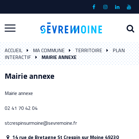
Gestion des traceurs
Lien
Lien
Lien
Lien
vers
vers
vers
vers
le
le
le
la
A
Aller
compte
compte
compte
chaî
à
Facebook
Instagram
Linkedin
Yout
à
l
ACCUEIL
MA COMMUNE
TERRITOIRE
PLAN
la
r
INTERACTIF
MAIRIE ANNEXE
navigation
Mairie annexe
Mairie annexe
02 41 70 42 04
stcrespinsurmoine@sevremoine.fr
14 rue de Bretagne St Crespin sur Moine 49230