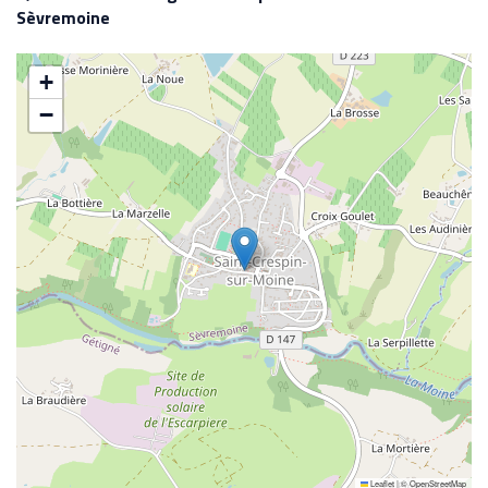
Sèvremoine
+
−
Leaflet
|
©
OpenStreetMap