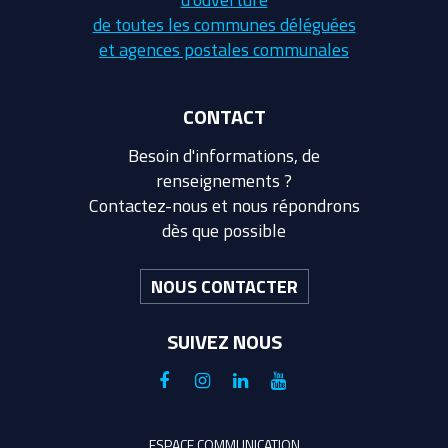
de toutes les communes déléguées
et agences postales communales
CONTACT
Besoin d'informations, de
renseignements ?
Contactez-nous et nous répondrons
dès que possible
NOUS CONTACTER
SUIVEZ NOUS
Lien
Lien
Lien
Lien
vers
vers
vers
vers
le
le
le
la
ESPACE COMMUNICATION