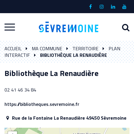
Gestion des traceurs
Lien
Lien
Lien
Lien
vers
vers
vers
vers
le
le
le
la
A
Aller
compte
compte
compte
chaî
à
Facebook
Instagram
Linkedin
Yout
à
l
ACCUEIL
MA COMMUNE
TERRITOIRE
PLAN
la
r
INTERACTIF
BIBLIOTHÈQUE LA RENAUDIÈRE
navigation
Bibliothèque La Renaudière
02 41 46 34 84
https://bibliotheques.sevremoine.fr
Rue de la Fontaine La Renaudière 49450 Sèvremoine