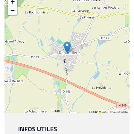
+
−
Leaflet
|
©
OpenStreetMap
INFOS UTILES