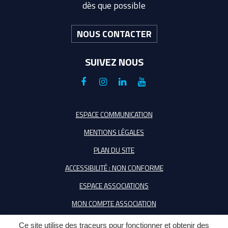
dès que possible
NOUS CONTACTER
SUIVEZ NOUS
Lien
Lien
Lien
Lien
vers
vers
vers
vers
le
le
le
la
ESPACE COMMUNICATION
compte
compte
compte
chaîne
MENTIONS LÉGALES
Facebook
Instagram
Linkedin
Youtube
PLAN DU SITE
ACCESSIBILITÉ : NON CONFORME
ESPACE ASSOCIATIONS
MON COMPTE ASSOCIATION
Ce site utilise des traceurs pour fonctionner et obtenir des