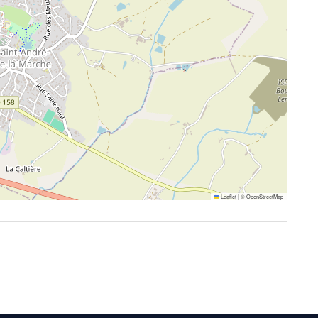
Leaflet
|
©
OpenStreetMap