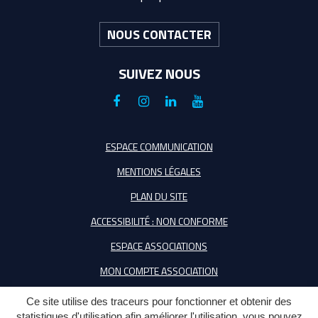
NOUS CONTACTER
SUIVEZ NOUS
Lien
Lien
Lien
Lien
vers
vers
vers
vers
le
le
le
la
ESPACE COMMUNICATION
compte
compte
compte
chaîne
MENTIONS LÉGALES
Facebook
Instagram
Linkedin
Youtube
PLAN DU SITE
ACCESSIBILITÉ : NON CONFORME
ESPACE ASSOCIATIONS
MON COMPTE ASSOCIATION
Ce site utilise des traceurs pour fonctionner et obtenir des
statistiques d'utilisation afin améliorer l'utilisation, vous pouvez