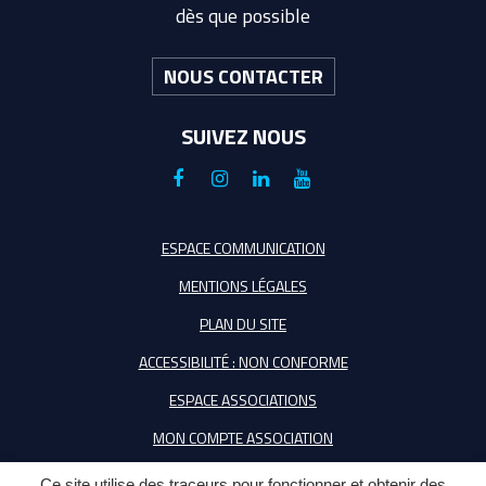
dès que possible
NOUS CONTACTER
SUIVEZ NOUS
Lien
Lien
Lien
Lien
vers
vers
vers
vers
le
le
le
la
ESPACE COMMUNICATION
compte
compte
compte
chaîne
MENTIONS LÉGALES
Facebook
Instagram
Linkedin
Youtube
PLAN DU SITE
ACCESSIBILITÉ : NON CONFORME
ESPACE ASSOCIATIONS
MON COMPTE ASSOCIATION
Ce site utilise des traceurs pour fonctionner et obtenir des