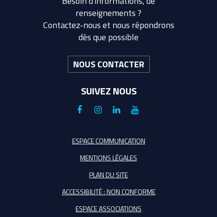
Besoin d'informations, de
renseignements ?
Contactez-nous et nous répondrons
dès que possible
NOUS CONTACTER
SUIVEZ NOUS
Lien
Lien
Lien
Lien
vers
vers
vers
vers
le
le
le
la
ESPACE COMMUNICATION
compte
compte
compte
chaîne
MENTIONS LÉGALES
Facebook
Instagram
Linkedin
Youtube
PLAN DU SITE
ACCESSIBILITÉ : NON CONFORME
ESPACE ASSOCIATIONS