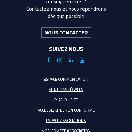
renseignements ?
Contactez-nous et nous répondrons
dès que possible
NOUS CONTACTER
SUIVEZ NOUS
Lien
Lien
Lien
Lien
vers
vers
vers
vers
le
le
le
la
ESPACE COMMUNICATION
compte
compte
compte
chaîne
MENTIONS LÉGALES
Facebook
Instagram
Linkedin
Youtube
PLAN DU SITE
ACCESSIBILITÉ : NON CONFORME
ESPACE ASSOCIATIONS
MON COMPTE ASSOCIATION