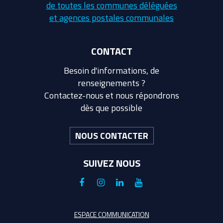
de toutes les communes déléguées
et agences postales communales
CONTACT
Besoin d'informations, de
renseignements ?
Contactez-nous et nous répondrons
dès que possible
NOUS CONTACTER
SUIVEZ NOUS
Lien
Lien
Lien
Lien
vers
vers
vers
vers
le
le
le
la
ESPACE COMMUNICATION