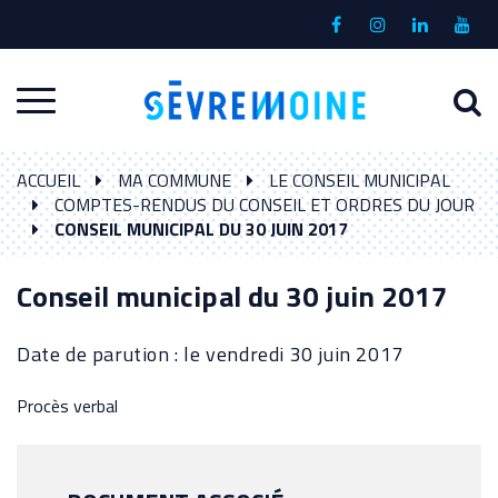
Gestion des traceurs
Lien
Lien
Lien
Lien
vers
vers
vers
vers
le
le
le
la
A
Aller
compte
compte
compte
chaî
à
Facebook
Instagram
Linkedin
Yout
à
l
ACCUEIL
MA COMMUNE
LE CONSEIL MUNICIPAL
la
r
COMPTES-RENDUS DU CONSEIL ET ORDRES DU JOUR
navigation
CONSEIL MUNICIPAL DU 30 JUIN 2017
Conseil municipal du 30 juin 2017
Date de parution : le vendredi 30 juin 2017
Procès verbal