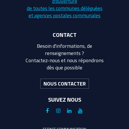
d'ouverture
de toutes les communes déléguées
et agences postales communales
CONTACT
Besoin d'informations, de
renseignements ?
Contactez-nous et nous répondrons
dès que possible
NOUS CONTACTER
SUIVEZ NOUS
Lien
Lien
Lien
Lien
vers
vers
vers
vers
le
le
le
la