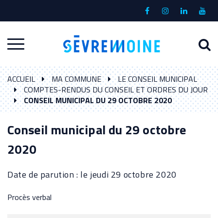
Gestion des traceurs
Lien
Lien
Lien
Lien
vers
vers
vers
vers
le
le
le
la
A
Aller
compte
compte
compte
chaî
à
Facebook
Instagram
Linkedin
Yout
à
l
ACCUEIL
MA COMMUNE
LE CONSEIL MUNICIPAL
la
r
COMPTES-RENDUS DU CONSEIL ET ORDRES DU JOUR
navigation
CONSEIL MUNICIPAL DU 29 OCTOBRE 2020
Conseil municipal du 29 octobre
2020
Date de parution : le jeudi 29 octobre 2020
Procès verbal