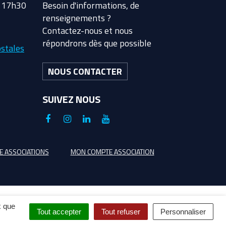
à 17h30
Besoin d'informations, de
renseignements ?
Contactez-nous et nous
répondrons dès que possible
stales
NOUS CONTACTER
SUIVEZ NOUS
Lien
Lien
Lien
Lien
vers
vers
vers
vers
le
le
le
la
E ASSOCIATIONS
MON COMPTE ASSOCIATION
compte
compte
compte
chaîne
Facebook
Instagram
Linkedin
Youtube
x que
Tout accepter
Tout refuser
Personnaliser