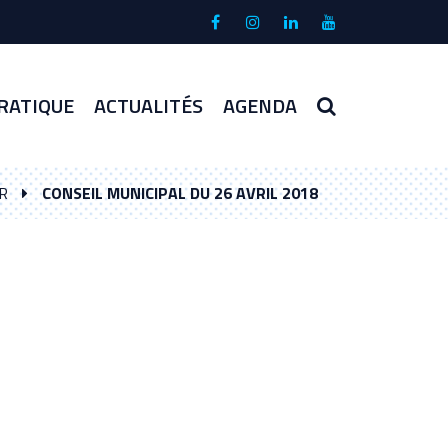
Lien
Lien
Lien
Lien
vers
vers
vers
vers
le
le
le
la
compte
compte
compte
chaîne
RECHERCHE
RATIQUE
ACTUALITÉS
AGENDA
Facebook
Instagram
Linkedin
Youtube
R
CONSEIL MUNICIPAL DU 26 AVRIL 2018