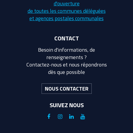
d'ouverture
de toutes les communes déléguées
et agences postales communales
CONTACT
Besoin d'informations, de
renseignements ?
Contactez-nous et nous répondrons
dès que possible
NOUS CONTACTER
SUIVEZ NOUS
Lien
Lien
Lien
Lien
vers
vers
vers
vers