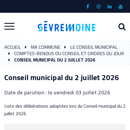
Gestion des traceurs
Lien
Lien
Lien
Lien
vers
vers
vers
vers
le
le
le
la
A
Aller
compte
compte
compte
chaî
à
Facebook
Instagram
Linkedin
Yout
à
l
ACCUEIL
MA COMMUNE
LE CONSEIL MUNICIPAL
la
r
COMPTES-RENDUS DU CONSEIL ET ORDRES DU JOUR
navigation
CONSEIL MUNICIPAL DU 2 JUILLET 2026
Conseil municipal du 2 juillet 2026
Date de parution : le vendredi 03 juillet 2026
Liste des délibérations adoptées lors du Conseil municipal du 2
juillet 2026