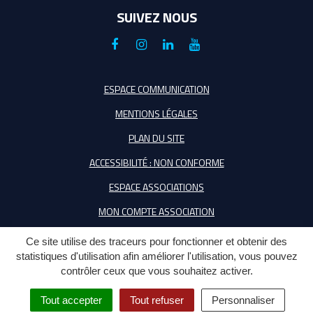
SUIVEZ NOUS
Lien
Lien
Lien
Lien
vers
vers
vers
vers
le
le
le
la
ESPACE COMMUNICATION
compte
compte
compte
chaîne
MENTIONS LÉGALES
Facebook
Instagram
Linkedin
Youtube
PLAN DU SITE
ACCESSIBILITÉ : NON CONFORME
ESPACE ASSOCIATIONS
MON COMPTE ASSOCIATION
Ce site utilise des traceurs pour fonctionner et obtenir des
statistiques d'utilisation afin améliorer l'utilisation, vous pouvez
contrôler ceux que vous souhaitez activer.
Tout accepter
Tout refuser
Personnaliser