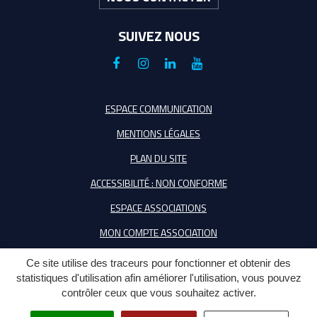
SUIVEZ NOUS
Lien
Lien
Lien
Lien
vers
vers
vers
vers
le
le
le
la
ESPACE COMMUNICATION
compte
compte
compte
chaîne
MENTIONS LÉGALES
Facebook
Instagram
Linkedin
Youtube
PLAN DU SITE
ACCESSIBILITÉ : NON CONFORME
ESPACE ASSOCIATIONS
MON COMPTE ASSOCIATION
Ce site utilise des traceurs pour fonctionner et obtenir des
statistiques d'utilisation afin améliorer l'utilisation, vous pouvez
contrôler ceux que vous souhaitez activer.