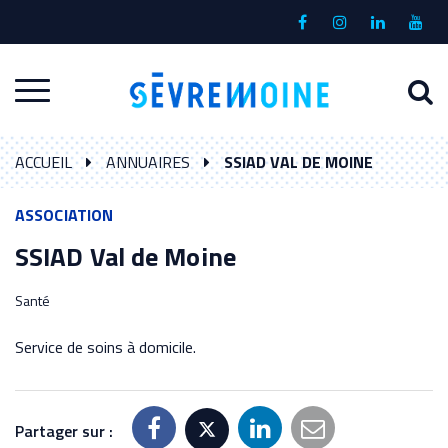
Gestion des traceurs
Lien
Lien
Lien
Lien
vers
vers
vers
vers
le
le
le
la
A
Aller
compte
compte
compte
chaî
à
Facebook
Instagram
Linkedin
Yout
à
l
ACCUEIL
ANNUAIRES
SSIAD VAL DE MOINE
la
r
navigation
ASSOCIATION
SSIAD Val de Moine
Santé
Service de soins à domicile.
Partager sur :