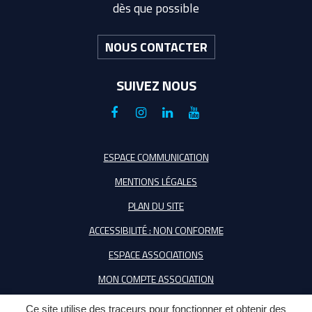
dès que possible
NOUS CONTACTER
SUIVEZ NOUS
Lien
Lien
Lien
Lien
vers
vers
vers
vers
le
le
le
la
ESPACE COMMUNICATION
compte
compte
compte
chaîne
MENTIONS LÉGALES
Facebook
Instagram
Linkedin
Youtube
PLAN DU SITE
ACCESSIBILITÉ : NON CONFORME
ESPACE ASSOCIATIONS
MON COMPTE ASSOCIATION
Ce site utilise des traceurs pour fonctionner et obtenir des