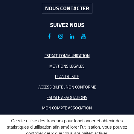
NOUS CONTACTER
SUIVEZ NOUS
Lien
Lien
Lien
Lien
vers
vers
vers
vers
le
le
le
la
ESPACE COMMUNICATION
compte
compte
compte
chaîne
MENTIONS LÉGALES
Facebook
Instagram
Linkedin
Youtube
PLAN DU SITE
ACCESSIBILITÉ : NON CONFORME
ESPACE ASSOCIATIONS
MON COMPTE ASSOCIATION
Ce site utilise des traceurs pour fonctionner et obtenir des
statistiques d'utilisation afin améliorer l'utilisation, vous pouvez
contrôler ceux que vous souhaitez activer.