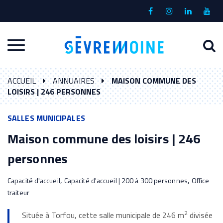
Gestion des traceurs
Lien
Lien
Lien
Lien
vers
vers
vers
vers
le
le
le
la
A
Aller
compte
compte
compte
chaî
à
Facebook
Instagram
Linkedin
Yout
à
l
ACCUEIL
ANNUAIRES
MAISON COMMUNE DES
la
r
LOISIRS | 246 PERSONNES
navigation
SALLES MUNICIPALES
Maison commune des loisirs | 246
personnes
,
,
Capacité d'accueil
Capacité d'accueil | 200 à 300 personnes
Office
traiteur
2
Située à Torfou, cette salle municipale de 246 m
divisée