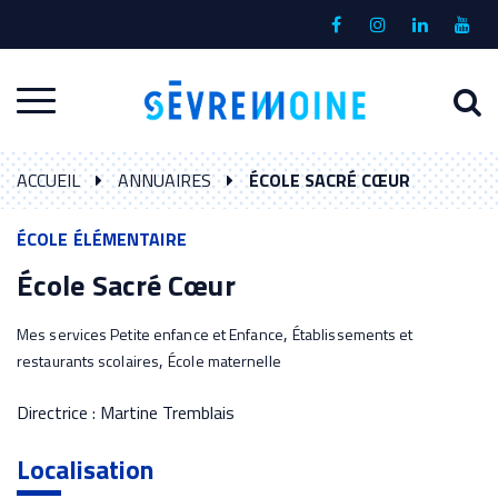
Gestion des traceurs
Lien
Lien
Lien
Lien
vers
vers
vers
vers
le
le
le
la
A
Aller
compte
compte
compte
chaî
à
Facebook
Instagram
Linkedin
Yout
à
l
ACCUEIL
ANNUAIRES
ÉCOLE SACRÉ CŒUR
la
r
navigation
ÉCOLE ÉLÉMENTAIRE
École Sacré Cœur
,
Mes services Petite enfance et Enfance
Établissements et
,
restaurants scolaires
École maternelle
Directrice : Martine Tremblais
Localisation