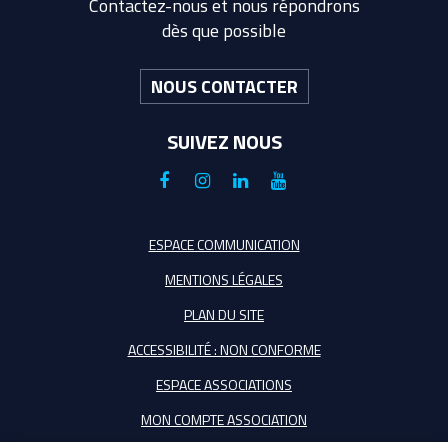
Contactez-nous et nous répondrons
dès que possible
NOUS CONTACTER
SUIVEZ NOUS
Lien
Lien
Lien
Lien
vers
vers
vers
vers
le
le
le
la
ESPACE COMMUNICATION
compte
compte
compte
chaîne
MENTIONS LÉGALES
Facebook
Instagram
Linkedin
Youtube
PLAN DU SITE
ACCESSIBILITÉ : NON CONFORME
ESPACE ASSOCIATIONS
MON COMPTE ASSOCIATION