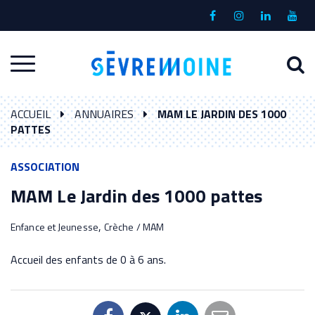
Gestion des traceurs
Lien
Lien
Lien
Lien
vers
vers
vers
vers
le
le
le
la
A
Aller
compte
compte
compte
chaî
à
Facebook
Instagram
Linkedin
Yout
à
l
ACCUEIL
ANNUAIRES
MAM LE JARDIN DES 1000
la
r
PATTES
navigation
ASSOCIATION
MAM Le Jardin des 1000 pattes
,
Enfance et Jeunesse
Crèche / MAM
Accueil des enfants de 0 à 6 ans.