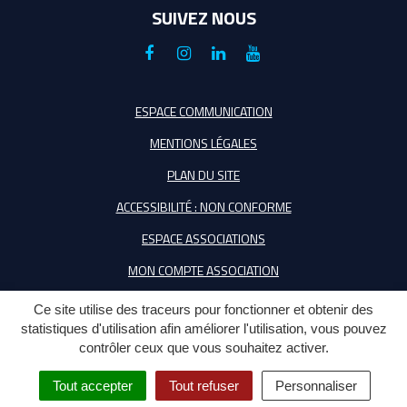
SUIVEZ NOUS
Lien
Lien
Lien
Lien
vers
vers
vers
vers
le
le
le
la
ESPACE COMMUNICATION
compte
compte
compte
chaîne
MENTIONS LÉGALES
Facebook
Instagram
Linkedin
Youtube
PLAN DU SITE
ACCESSIBILITÉ : NON CONFORME
ESPACE ASSOCIATIONS
MON COMPTE ASSOCIATION
Ce site utilise des traceurs pour fonctionner et obtenir des
statistiques d'utilisation afin améliorer l'utilisation, vous pouvez
contrôler ceux que vous souhaitez activer.
Tout accepter
Tout refuser
Personnaliser