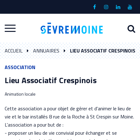
Gestion des traceurs
Lien
Lien
Lien
Lien
vers
vers
vers
vers
le
le
le
la
A
Aller
compte
compte
compte
chaî
à
Facebook
Instagram
Linkedin
Yout
à
l
ACCUEIL
ANNUAIRES
LIEU ASSOCIATIF CRESPINOIS
la
r
navigation
ASSOCIATION
Lieu Associatif Crespinois
Animation locale
Cette association a pour objet de gérer et d'animer le lieu de
vie et le bar installés 8 rue de la Roche à St Crespin sur Moine.
L'association a pour but de :
- proposer un lieu de vie convivial pour échanger et se