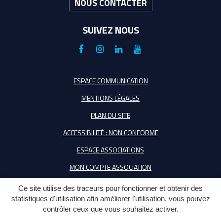
NOUS CONTACTER
SUIVEZ NOUS
Lien
Lien
Lien
Lien
vers
vers
vers
vers
le
le
le
la
ESPACE COMMUNICATION
compte
compte
compte
chaîne
MENTIONS LÉGALES
Facebook
Instagram
Linkedin
Youtube
PLAN DU SITE
ACCESSIBILITÉ : NON CONFORME
ESPACE ASSOCIATIONS
MON COMPTE ASSOCIATION
Ce site utilise des traceurs pour fonctionner et obtenir des
statistiques d'utilisation afin améliorer l'utilisation, vous pouvez
contrôler ceux que vous souhaitez activer.