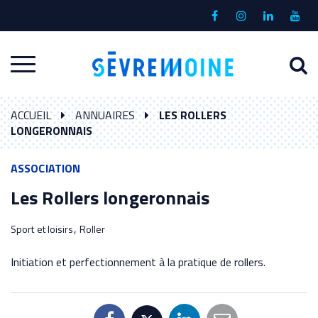
Gestion des traceurs
Lien
Lien
Lien
Lien
vers
vers
vers
vers
le
le
le
la
A
Aller
compte
compte
compte
chaî
à
Facebook
Instagram
Linkedin
Yout
à
l
ACCUEIL
ANNUAIRES
LES ROLLERS
la
r
LONGERONNAIS
navigation
ASSOCIATION
Les Rollers longeronnais
,
Sport et loisirs
Roller
Initiation et perfectionnement à la pratique de rollers.