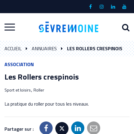
Gestion des traceurs
Lien
Lien
Lien
Lien
vers
vers
vers
vers
le
le
le
la
A
Aller
compte
compte
compte
chaî
à
Facebook
Instagram
Linkedin
Yout
à
l
ACCUEIL
ANNUAIRES
LES ROLLERS CRESPINOIS
la
r
navigation
ASSOCIATION
Les Rollers crespinois
,
Sport et loisirs
Roller
La pratique du roller pour tous les niveaux.
Partager sur :