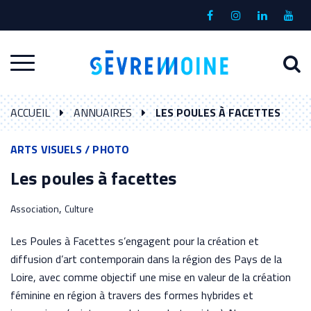
Gestion des traceurs
Lien
Lien
Lien
Lien
vers
vers
vers
vers
le
le
le
la
A
Aller
compte
compte
compte
chaî
à
Facebook
Instagram
Linkedin
Yout
à
l
ACCUEIL
ANNUAIRES
LES POULES À FACETTES
la
r
navigation
ARTS VISUELS / PHOTO
Les poules à facettes
,
Association
Culture
Les Poules à Facettes s’engagent pour la création et
diffusion d’art contemporain dans la région des Pays de la
Loire, avec comme objectif une mise en valeur de la création
féminine en région à travers des formes hybrides et