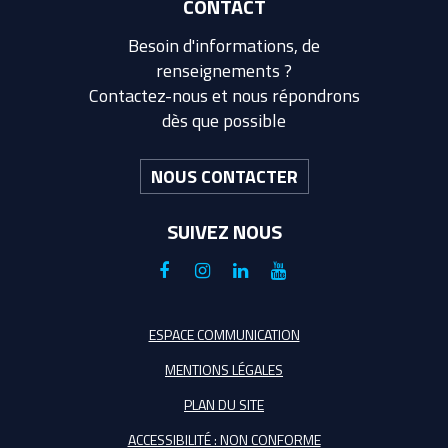
CONTACT
Besoin d'informations, de
renseignements ?
Contactez-nous et nous répondrons
dès que possible
NOUS CONTACTER
SUIVEZ NOUS
Lien
Lien
Lien
Lien
vers
vers
vers
vers
le
le
le
la
ESPACE COMMUNICATION
compte
compte
compte
chaîne
MENTIONS LÉGALES
Facebook
Instagram
Linkedin
Youtube
PLAN DU SITE
ACCESSIBILITÉ : NON CONFORME