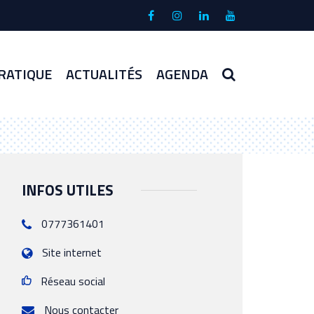
Lien
Lien
Lien
Lien
vers
vers
vers
vers
le
le
le
la
compte
compte
compte
chaîne
RECHERCHE
RATIQUE
ACTUALITÉS
AGENDA
Facebook
Instagram
Linkedin
Youtube
INFOS UTILES
0777361401
Site internet
Réseau social
Nous contacter