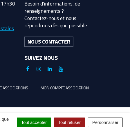
à 17h30
Besoin d'informations, de
renseignements ?
Contactez-nous et nous
répondrons dès que possible
stales
NOUS CONTACTER
SUIVEZ NOUS
Lien
Lien
Lien
Lien
vers
vers
vers
vers
le
le
le
la
E ASSOCIATIONS
MON COMPTE ASSOCIATION
compte
compte
compte
chaîne
Facebook
Instagram
Linkedin
Youtube
x que
Tout accepter
Tout refuser
Personnaliser