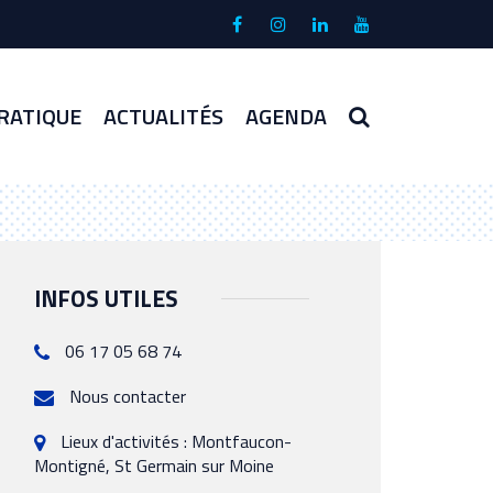
Lien
Lien
Lien
Lien
vers
vers
vers
vers
le
le
le
la
compte
compte
compte
chaîne
RECHERCHE
RATIQUE
ACTUALITÉS
AGENDA
Facebook
Instagram
Linkedin
Youtube
INFOS UTILES
06 17 05 68 74
Nous contacter
Lieux d'activités : Montfaucon-
Montigné, St Germain sur Moine