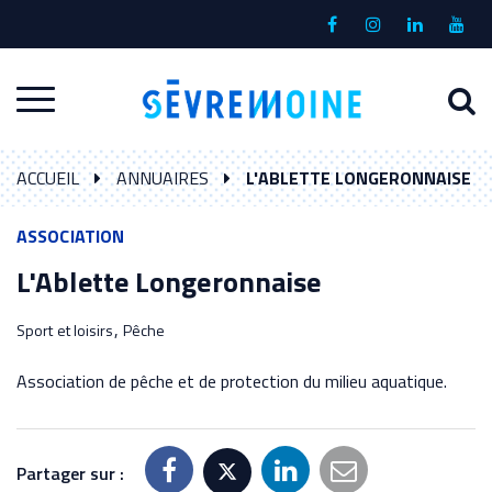
Gestion des traceurs
Lien
Lien
Lien
Lien
vers
vers
vers
vers
le
le
le
la
A
Aller
compte
compte
compte
chaî
à
Facebook
Instagram
Linkedin
Yout
à
l
ACCUEIL
ANNUAIRES
L'ABLETTE LONGERONNAISE
la
r
navigation
ASSOCIATION
L'Ablette Longeronnaise
,
Sport et loisirs
Pêche
Association de pêche et de protection du milieu aquatique.
Partager sur :