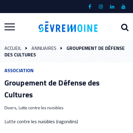
Gestion des traceurs
Lien
Lien
Lien
Lien
vers
vers
vers
vers
le
le
le
la
A
Aller
compte
compte
compte
chaî
à
Facebook
Instagram
Linkedin
Yout
à
l
ACCUEIL
ANNUAIRES
GROUPEMENT DE DÉFENSE
la
r
DES CULTURES
navigation
ASSOCIATION
Groupement de Défense des
Cultures
,
Divers
Lutte contre les nuisibles
Lutte contre les nuisibles (ragondins)