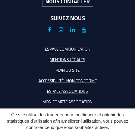
NOUS CONTACTER
SUIVEZ NOUS
Lien
Lien
Lien
Lien
vers
vers
vers
vers
le
le
le
la
ESPACE COMMUNICATION
compte
compte
compte
chaîne
MENTIONS LÉGALES
Facebook
Instagram
Linkedin
Youtube
PLAN DU SITE
ACCESSIBILITÉ : NON CONFORME
ESPACE ASSOCIATIONS
MON COMPTE ASSOCIATION
Ce site utilise des traceurs pour fonctionner et obtenir des
statistiques d'utilisation afin améliorer l'utilisation, vous pouvez
contrôler ceux que vous souhaitez activer.