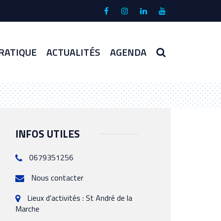
Lien
Lien
Lien
Lien
vers
vers
vers
vers
le
le
le
la
compte
compte
compte
chaîne
RECHERCHE
RATIQUE
ACTUALITÉS
AGENDA
Facebook
Instagram
Linkedin
Youtube
INFOS UTILES
0679351256
Nous contacter
Lieux d'activités : St André de la
Marche