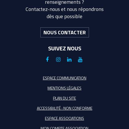
renseignements ?
Contactez-nous et nous répondrons
dès que possible
NOUS CONTACTER
SUIVEZ NOUS
Lien
Lien
Lien
Lien
vers
vers
vers
vers
le
le
le
la
ESPACE COMMUNICATION
compte
compte
compte
chaîne
MENTIONS LÉGALES
Facebook
Instagram
Linkedin
Youtube
PLAN DU SITE
ACCESSIBILITÉ : NON CONFORME
ESPACE ASSOCIATIONS
MON COMPTE ASSOCIATION