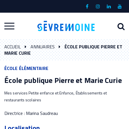
Gestion des traceurs
Lien
Lien
Lien
Lien
vers
vers
vers
vers
le
le
le
la
A
Aller
compte
compte
compte
chaî
à
Facebook
Instagram
Linkedin
Yout
à
l
ACCUEIL
ANNUAIRES
ÉCOLE PUBLIQUE PIERRE ET
la
r
MARIE CURIE
navigation
ÉCOLE ÉLÉMENTAIRE
École publique Pierre et Marie Curie
,
Mes services Petite enfance et Enfance
Établissements et
restaurants scolaires
Directrice : Marina Saudreau
Localisation