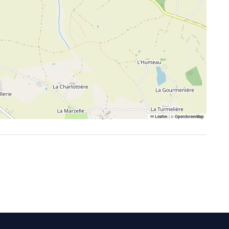
|
©
Leaflet
OpenStreetMap