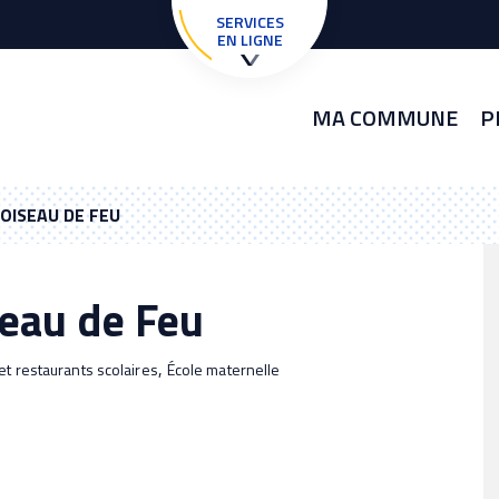
SERVICES
EN LIGNE
MA COMMUNE
P
'OISEAU DE FEU
seau de Feu
,
et restaurants scolaires
École maternelle