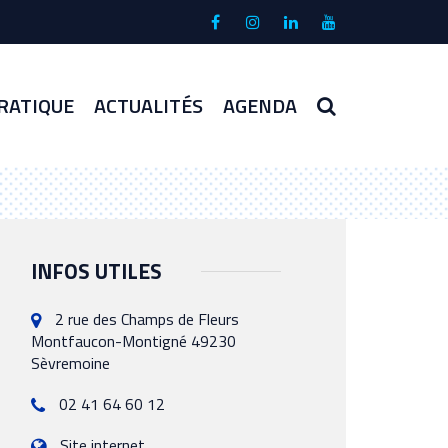
Lien
Lien
Lien
Lien
vers
vers
vers
vers
le
le
le
la
compte
compte
compte
chaîne
RECHERCHE
RATIQUE
ACTUALITÉS
AGENDA
Facebook
Instagram
Linkedin
Youtube
INFOS UTILES
2 rue des Champs de Fleurs
Montfaucon-Montigné 49230
Sèvremoine
02 41 64 60 12
Site internet