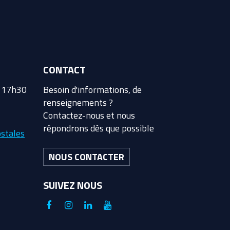
CONTACT
à 17h30
Besoin d'informations, de
renseignements ?
Contactez-nous et nous
répondrons dès que possible
stales
NOUS CONTACTER
SUIVEZ NOUS
Lien
Lien
Lien
Lien
vers
vers
vers
vers