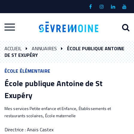
Gestion des traceurs
Lien
Lien
Lien
Lien
vers
vers
vers
vers
le
le
le
la
A
Aller
compte
compte
compte
chaî
à
Facebook
Instagram
Linkedin
Yout
à
l
ACCUEIL
ANNUAIRES
ÉCOLE PUBLIQUE ANTOINE
la
r
DE ST EXUPÉRY
navigation
ÉCOLE ÉLÉMENTAIRE
École publique Antoine de St
Exupéry
,
Mes services Petite enfance et Enfance
Établissements et
,
restaurants scolaires
École maternelle
Directrice : Anaïs Castex