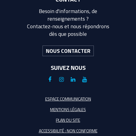
Besoin d'informations, de
renseignements ?
Contactez-nous et nous répondrons
dès que possible
NOUS CONTACTER
SUIVEZ NOUS
Lien
Lien
Lien
Lien
vers
vers
vers
vers
le
le
le
la
ESPACE COMMUNICATION
compte
compte
compte
chaîne
MENTIONS LÉGALES
Facebook
Instagram
Linkedin
Youtube
PLAN DU SITE
ACCESSIBILITÉ : NON CONFORME