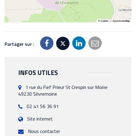
|
©
Leaflet
OpenStreetMap
Partager sur :
INFOS UTILES
1 rue du Fief Prieur St Crespin sur Moine
49230 Sèvremoine
02 41 56 36 91
Site internet
Nous contacter