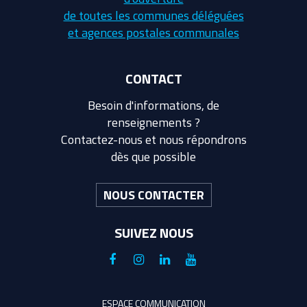
de toutes les communes déléguées
et agences postales communales
CONTACT
Besoin d'informations, de
renseignements ?
Contactez-nous et nous répondrons
dès que possible
NOUS CONTACTER
SUIVEZ NOUS
Lien
Lien
Lien
Lien
vers
vers
vers
vers
le
le
le
la
ESPACE COMMUNICATION