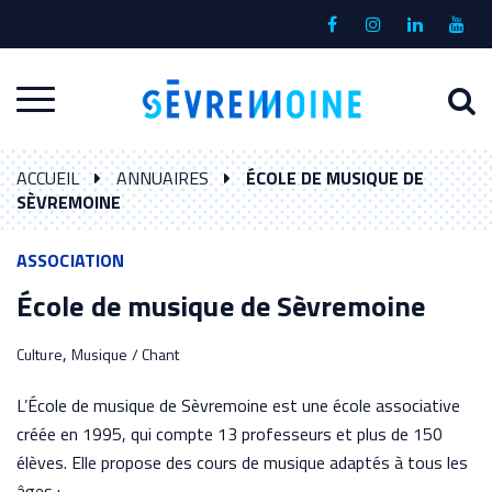
Gestion des traceurs
Lien
Lien
Lien
Lien
vers
vers
vers
vers
le
le
le
la
A
Aller
compte
compte
compte
chaî
à
Facebook
Instagram
Linkedin
Yout
à
l
ACCUEIL
ANNUAIRES
ÉCOLE DE MUSIQUE DE
la
r
SÈVREMOINE
navigation
ASSOCIATION
École de musique de Sèvremoine
,
Culture
Musique / Chant
L’École de musique de Sèvremoine est une école associative
créée en 1995, qui compte 13 professeurs et plus de 150
élèves. Elle propose des cours de musique adaptés à tous les
âges :