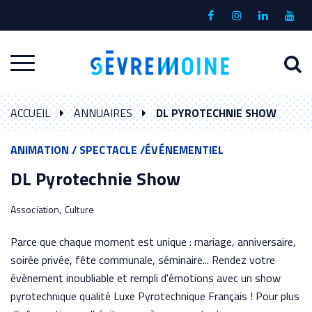
Gestion des traceurs
Lien
Lien
Lien
Lien
vers
vers
vers
vers
le
le
le
la
A
Aller
compte
compte
compte
chaî
à
Facebook
Instagram
Linkedin
Yout
à
l
ACCUEIL
ANNUAIRES
DL PYROTECHNIE SHOW
la
r
navigation
ANIMATION / SPECTACLE /ÉVÉNEMENTIEL
DL Pyrotechnie Show
,
Association
Culture
Parce que chaque moment est unique : mariage, anniversaire,
soirée privée, fête communale, séminaire... Rendez votre
évènement inoubliable et rempli d'émotions avec un show
pyrotechnique qualité Luxe Pyrotechnique Français ! Pour plus