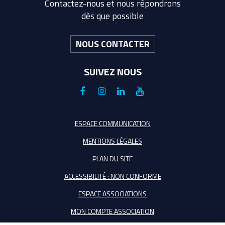
Contactez-nous et nous répondrons
dès que possible
NOUS CONTACTER
SUIVEZ NOUS
Lien
Lien
Lien
Lien
vers
vers
vers
vers
le
le
le
la
ESPACE COMMUNICATION
compte
compte
compte
chaîne
MENTIONS LÉGALES
Facebook
Instagram
Linkedin
Youtube
PLAN DU SITE
ACCESSIBILITÉ : NON CONFORME
ESPACE ASSOCIATIONS
MON COMPTE ASSOCIATION