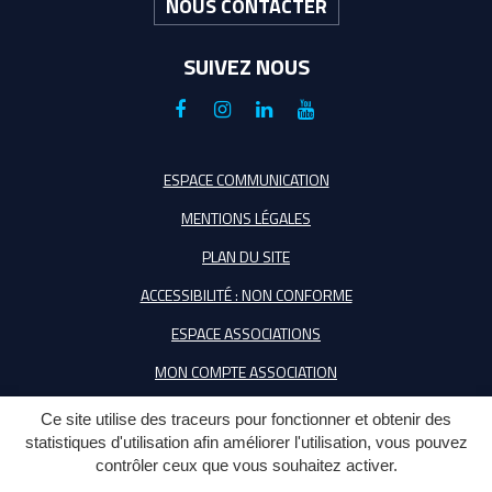
NOUS CONTACTER
SUIVEZ NOUS
Lien
Lien
Lien
Lien
vers
vers
vers
vers
le
le
le
la
ESPACE COMMUNICATION
compte
compte
compte
chaîne
MENTIONS LÉGALES
Facebook
Instagram
Linkedin
Youtube
PLAN DU SITE
ACCESSIBILITÉ : NON CONFORME
ESPACE ASSOCIATIONS
MON COMPTE ASSOCIATION
Ce site utilise des traceurs pour fonctionner et obtenir des
statistiques d'utilisation afin améliorer l'utilisation, vous pouvez
contrôler ceux que vous souhaitez activer.