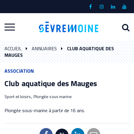
Gestion des traceurs
Lien
Lien
Lien
Lien
vers
vers
vers
vers
le
le
le
la
A
Aller
compte
compte
compte
chaî
à
Facebook
Instagram
Linkedin
Yout
à
l
ACCUEIL
ANNUAIRES
CLUB AQUATIQUE DES
la
r
MAUGES
navigation
ASSOCIATION
Club aquatique des Mauges
,
Sport et loisirs
Plongée sous marine
Plongée sous-marine à partir de 16 ans.