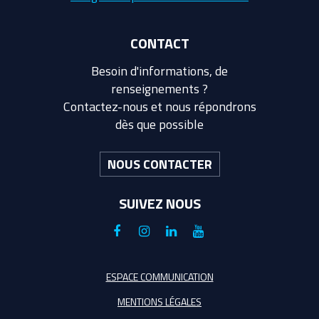
CONTACT
Besoin d'informations, de
renseignements ?
Contactez-nous et nous répondrons
dès que possible
NOUS CONTACTER
SUIVEZ NOUS
Lien
Lien
Lien
Lien
vers
vers
vers
vers
le
le
le
la
ESPACE COMMUNICATION
compte
compte
compte
chaîne
MENTIONS LÉGALES
Facebook
Instagram
Linkedin
Youtube