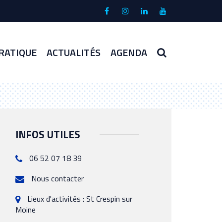
Lien
Lien
Lien
Lien
vers
vers
vers
vers
le
le
le
la
compte
compte
compte
chaîne
RECHERCHE
RATIQUE
ACTUALITÉS
AGENDA
Facebook
Instagram
Linkedin
Youtube
INFOS UTILES
06 52 07 18 39
Nous contacter
Lieux d'activités : St Crespin sur
Moine