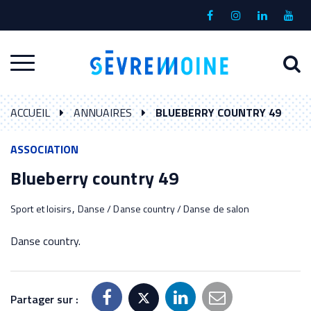
Gestion des traceurs
Lien
Lien
Lien
Lien
vers
vers
vers
vers
le
le
le
la
A
Aller
compte
compte
compte
chaî
à
Facebook
Instagram
Linkedin
Yout
à
l
ACCUEIL
ANNUAIRES
BLUEBERRY COUNTRY 49
la
r
navigation
ASSOCIATION
Blueberry country 49
,
Sport et loisirs
Danse / Danse country / Danse de salon
Danse country.
Partager sur :