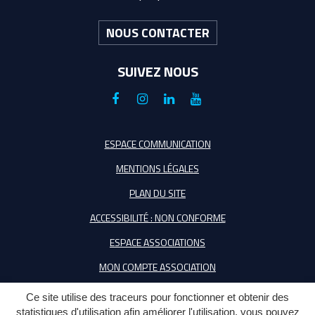
NOUS CONTACTER
SUIVEZ NOUS
Lien
Lien
Lien
Lien
vers
vers
vers
vers
le
le
le
la
ESPACE COMMUNICATION
compte
compte
compte
chaîne
MENTIONS LÉGALES
Facebook
Instagram
Linkedin
Youtube
PLAN DU SITE
ACCESSIBILITÉ : NON CONFORME
ESPACE ASSOCIATIONS
MON COMPTE ASSOCIATION
Ce site utilise des traceurs pour fonctionner et obtenir des
statistiques d'utilisation afin améliorer l'utilisation, vous pouvez