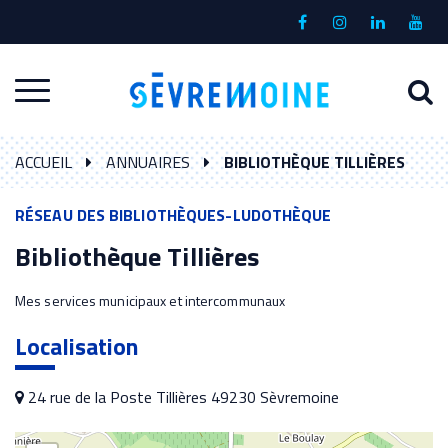
Gestion des traceurs
Lien
Lien
Lien
Lien
vers
vers
vers
vers
le
le
le
la
A
Aller
compte
compte
compte
chaî
à
Facebook
Instagram
Linkedin
Yout
à
l
ACCUEIL
ANNUAIRES
BIBLIOTHÈQUE TILLIÈRES
la
r
navigation
RÉSEAU DES BIBLIOTHÈQUES-LUDOTHÈQUE
Bibliothèque Tillières
Mes services municipaux et intercommunaux
Localisation
24 rue de la Poste Tillières 49230 Sèvremoine