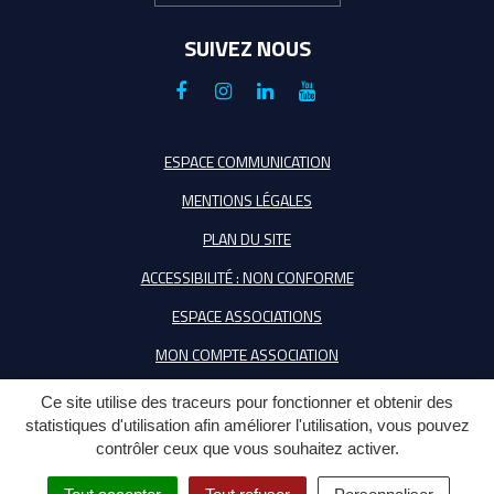
SUIVEZ NOUS
Lien
Lien
Lien
Lien
vers
vers
vers
vers
le
le
le
la
ESPACE COMMUNICATION
compte
compte
compte
chaîne
MENTIONS LÉGALES
Facebook
Instagram
Linkedin
Youtube
PLAN DU SITE
ACCESSIBILITÉ : NON CONFORME
ESPACE ASSOCIATIONS
MON COMPTE ASSOCIATION
Ce site utilise des traceurs pour fonctionner et obtenir des
statistiques d'utilisation afin améliorer l'utilisation, vous pouvez
contrôler ceux que vous souhaitez activer.