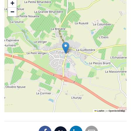
+
−
|
©
Leaflet
OpenStreetMap