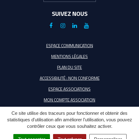
SUIVEZ NOUS
Lien
Lien
Lien
Lien
vers
vers
vers
vers
le
le
le
la
ESPACE COMMUNICATION
compte
compte
compte
chaîne
MENTIONS LÉGALES
Facebook
Instagram
Linkedin
Youtube
PLAN DU SITE
ACCESSIBILITÉ : NON CONFORME
ESPACE ASSOCIATIONS
MON COMPTE ASSOCIATION
Ce site utilise des traceurs pour fonctionner et obtenir des
statistiques d'utilisation afin améliorer l'utilisation, vous pouvez
contrôler ceux que vous souhaitez activer.