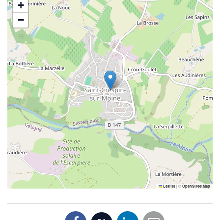
+
−
|
©
Leaflet
OpenStreetMap