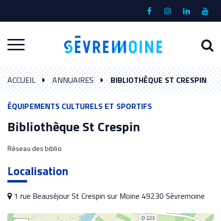
Gestion des traceurs
Lien
Lien
Lien
Lien
vers
vers
vers
vers
le
le
le
la
A
Aller
compte
compte
compte
chaî
à
Facebook
Instagram
Linkedin
Yout
à
l
ACCUEIL
ANNUAIRES
BIBLIOTHÈQUE ST CRESPIN
la
r
navigation
ÉQUIPEMENTS CULTURELS ET SPORTIFS
Bibliothèque St Crespin
Réseau des biblio
Localisation
1 rue Beauséjour St Crespin sur Moine 49230 Sèvremoine